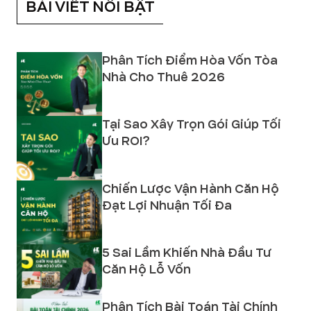
BÀI VIẾT NỔI BẬT
Phân Tích Điểm Hòa Vốn Tòa
Nhà Cho Thuê 2026
Tại Sao Xây Trọn Gói Giúp Tối
Ưu ROI?
Chiến Lược Vận Hành Căn Hộ
Đạt Lợi Nhuận Tối Đa
5 Sai Lầm Khiến Nhà Đầu Tư
Căn Hộ Lỗ Vốn
Phân Tích Bài Toán Tài Chính