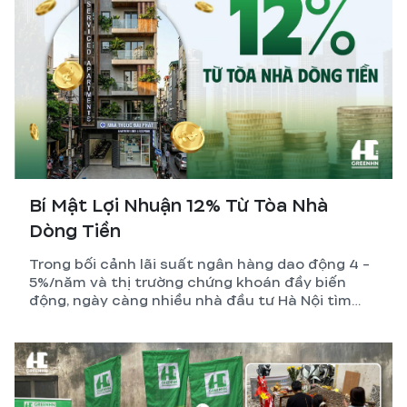
Bí Mật Lợi Nhuận 12% Từ Tòa Nhà
Dòng Tiền
Trong bối cảnh lãi suất ngân hàng dao động 4 -
5%/năm và thị trường chứng khoán đầy biến
động, ngày càng nhiều nhà đầu tư Hà Nội tìm
đến một kênh tích sản vừa bền vững, vừa tạo ra
dòng tiền thụ động mỗi tháng: xây tòa nhà dòng
tiền – CCMN – căn hộ dịch vụ.