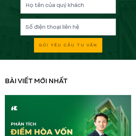
GỬI YÊU CẦU TƯ VẤN
BÀI VIẾT MỚI NHẤT