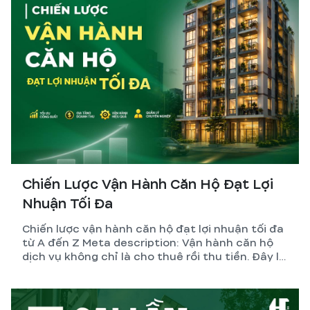
Chiến Lược Vận Hành Căn Hộ Đạt Lợi
Nhuận Tối Đa
Chiến lược vận hành căn hộ đạt lợi nhuận tối đa
từ A đến Z Meta description: Vận hành căn hộ
dịch vụ không chỉ là cho thuê rồi thu tiền. Đây là
hệ thống gồm thiết kế, pháp lý, quản lý và tối ưu
dòng tiền. GreenHN chia sẻ chiến lược thực tế
giúp chủ đầu tư đạt lợi nhuận bền vững.