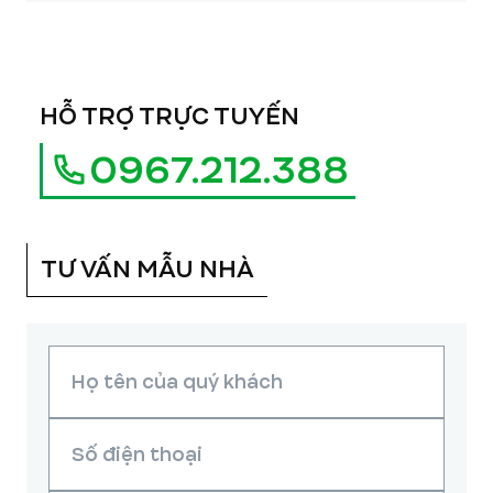
HỖ TRỢ TRỰC TUYẾN
0967.212.388
TƯ VẤN MẪU NHÀ