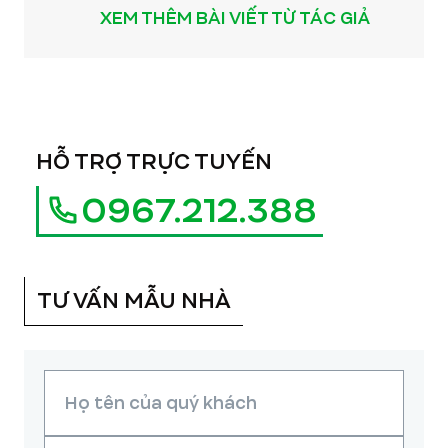
XEM THÊM BÀI VIẾT TỪ TÁC GIẢ
HỖ TRỢ TRỰC TUYẾN
0967.212.388
TƯ VẤN MẪU NHÀ