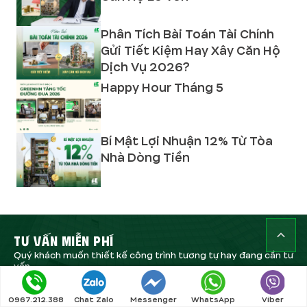
Phân Tích Bài Toán Tài Chính
Gửi Tiết Kiệm Hay Xây Căn Hộ
Dịch Vụ 2026?
Happy Hour Tháng 5
Bí Mật Lợi Nhuận 12% Từ Tòa
Nhà Dòng Tiền
TƯ VẤN MIỄN PHÍ
Quý khách muốn thiết kế công trình tương tự hay đang cần tư
vấn.
Liên hệ với GreenHN miễn phí tại đây:
0967.212.388
Chat Zalo
Messenger
WhatsApp
Viber