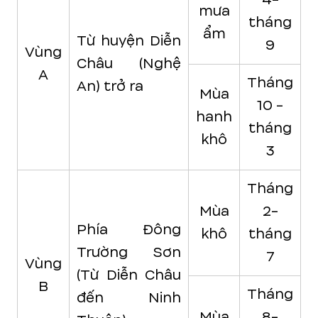
mưa
tháng
ẩm
Từ huyện Diễn
9
Vùng
Châu (Nghệ
A
Tháng
An) trở ra
Mùa
10 -
hanh
tháng
khô
3
Tháng
Mùa
2-
Phía Đông
khô
tháng
Trường Sơn
7
Vùng
(Từ Diễn Châu
B
Tháng
đến Ninh
Mùa
8-