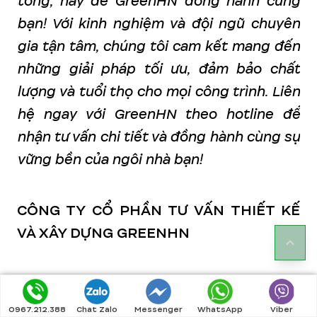
tông, hãy để GreenHN đồng hành cùng
bạn! Với kinh nghiệm và đội ngũ chuyên
gia tận tâm, chúng tôi cam kết mang đến
những giải pháp tối ưu, đảm bảo chất
lượng và tuổi thọ cho mọi công trình. Liên
hệ ngay với GreenHN theo hotline để
nhận tư vấn chi tiết và đồng hành cùng sự
vững bền của ngôi nhà bạn!
CÔNG TY CỔ PHẦN TƯ VẤN THIẾT KẾ
VÀ XÂY DỰNG GREENHN
BT1-16 Khu nhà ở cho CBCS cục B42,
B57- Tổng cục V, Bộ Công An - X.Tân
0967.212.388
Chat Zalo
Messenger
WhatsApp
Viber