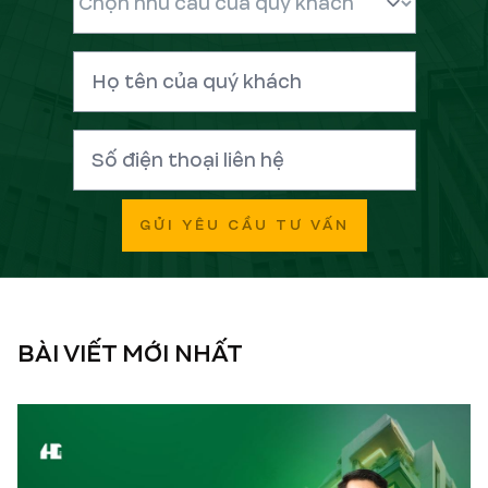
GỬI YÊU CẦU TƯ VẤN
BÀI VIẾT MỚI NHẤT