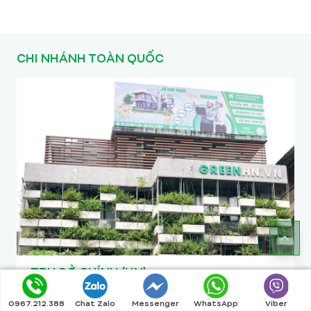
CHI NHÁNH TOÀN QUỐC
TRỤ SỞ CHÍNH (HN)
BT1-16 Khu nhà ở cho CBCS cục B42, B57 -
0967.212.388
Chat Zalo
Messenger
WhatsApp
Viber
Tổng cục V, Bộ Công An, Phường Thanh Liệt,