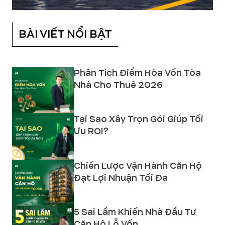
BÀI VIẾT NỔI BẬT
Phân Tích Điểm Hòa Vốn Tòa
Nhà Cho Thuê 2026
Tại Sao Xây Trọn Gói Giúp Tối
Ưu ROI?
Chiến Lược Vận Hành Căn Hộ
Đạt Lợi Nhuận Tối Đa
5 Sai Lầm Khiến Nhà Đầu Tư
Căn Hộ Lỗ Vốn