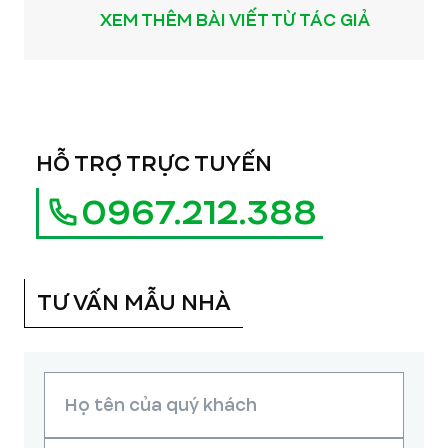
XEM THÊM BÀI VIẾT TỪ TÁC GIẢ
HỖ TRỢ TRỰC TUYẾN
0967.212.388
TƯ VẤN MẪU NHÀ