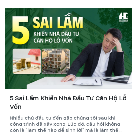
hệ thống gồm thiết kế, pháp lý, quản lý và tối ưu
dòng tiền. GreenHN chia sẻ chiến lược thực tế
giúp chủ đầu tư đạt lợi nhuận bền vững.
5 Sai Lầm Khiến Nhà Đầu Tư Căn Hộ Lỗ
Vốn
Nhiều chủ đầu tư đến gặp chúng tôi sau khi
công trình đã xây xong. Lúc đó, câu hỏi không
còn là "làm thế nào để sinh lời" mà là làm thế
nào để giảm lỗ.