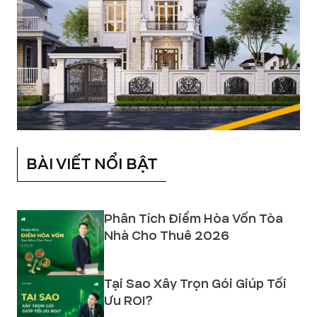
BÀI VIẾT NỔI BẬT
Phân Tích Điểm Hòa Vốn Tòa
Nhà Cho Thuê 2026
Tại Sao Xây Trọn Gói Giúp Tối
Ưu ROI?