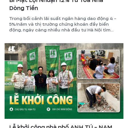
Bí Mật Lợi Nhuận 12% Từ Tòa Nhà
Dòng Tiền
Trong bối cảnh lãi suất ngân hàng dao động 4 -
5%/năm và thị trường chứng khoán đầy biến
động, ngày càng nhiều nhà đầu tư Hà Nội tìm
đến một kênh tích sản vừa bền vững, vừa tạo ra
dòng tiền thụ động mỗi tháng: xây tòa nhà dòng
tiền – CCMN – căn hộ dịch vụ.
Lễ khởi công nhà phố ANH TÚ - NAM