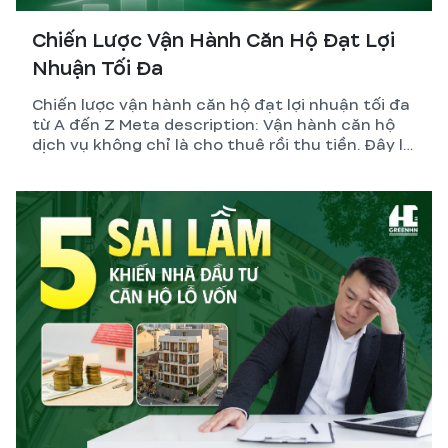
Chiến Lược Vận Hành Căn Hộ Đạt Lợi
Nhuận Tối Đa
Chiến lược vận hành căn hộ đạt lợi nhuận tối đa
từ A đến Z Meta description: Vận hành căn hộ
dịch vụ không chỉ là cho thuê rồi thu tiền. Đây là
hệ thống gồm thiết kế, pháp lý, quản lý và tối ưu
dòng tiền. GreenHN chia sẻ chiến lược thực tế
giúp chủ đầu tư đạt lợi nhuận bền vững.