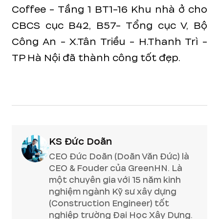
Coffee - Tầng 1 BT1-16 Khu nhà ở cho
CBCS cục B42, B57- Tổng cục V, Bộ
Công An - X.Tân Triều - H.Thanh Trì -
TP Hà Nội đã thành công tốt đẹp.
KS Đức Doãn
CEO Đức Doãn (Doãn Văn Đức) là
CEO & Fouder của GreenHN. Là
một chuyên gia với 15 năm kinh
nghiệm ngành Kỹ sư xây dựng
(Construction Engineer) tốt
nghiệp trường Đại Học Xây Dựng.