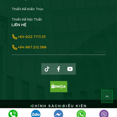
Thiết Kế Kiến Trúc
Thiết Kế Nội Thất
LIÊN HỆ
+84 922.77.11.33
+84 967.212.388
CHÍNH SÁCH
ĐIỀU KIỆN
Copyright ©
2026
GREENHN