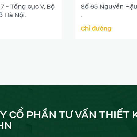
7 - Tổng cục V, Bộ
Số 65 Nguyễn Hậu
 Hà Nội.
.
Chỉ đường
được thiết kế với cửa kính và
 thông thoáng. Hệ tủ giày âm
àu trắng bóng và nẹp đen giúp
Y CỔ PHẦN TƯ VẤN THIẾT 
HN