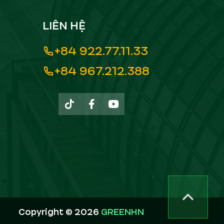
LIÊN HỆ
+84 922.77.11.33
+84 967.212.388
Copyright ©
2026
GREENHN