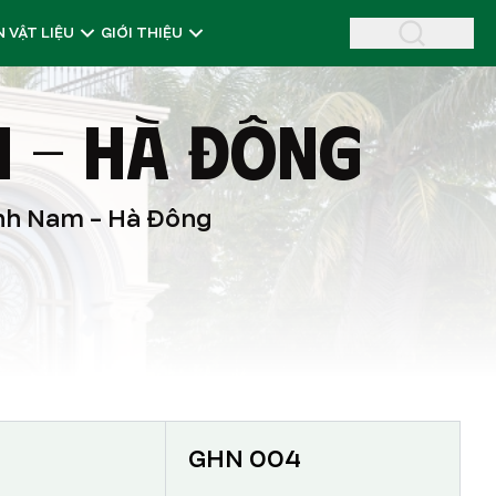
 VẬT LIỆU
GIỚI THIỆU
M - HÀ ĐÔNG
anh Nam - Hà Đông
GHN 004