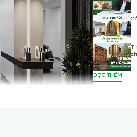
Cá
Th
ch
ĐỌC THÊM