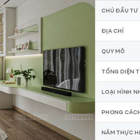
CHỦ ĐẦU TƯ
ĐỊA CHỈ
QUY MÔ
TỔNG DIỆN T
LOẠI HÌNH N
PHONG CÁC
NĂM THỰC H