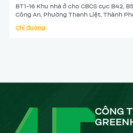
BT1-16 Khu nhà ở cho CBCS cục B42, B5
Công An, Phường Thanh Liệt, Thành Phố
Chỉ đường
Lối vào khu vực thang máy và thang bộ 
lam gỗ sơn đen, tạo sự riêng tư mà vẫn
tường tích hợp kệ trang trí với tông m
tối ưu hóa không gian và tạo điểm nhấn.
CÔNG T
GREEN