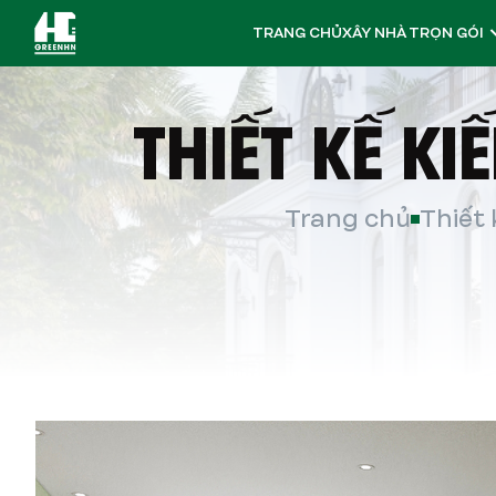
TRANG CHỦ
XÂY NHÀ TRỌN GÓI
THIẾT KẾ K
Trang chủ
Thiết 