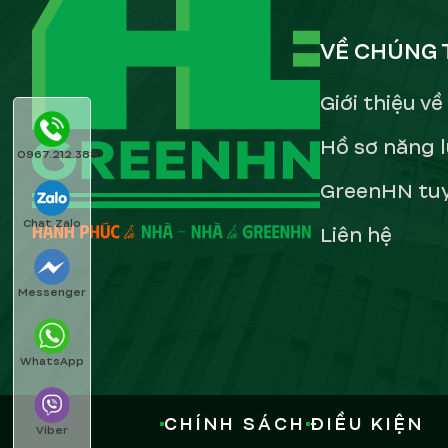
VỀ CHÚNG 
Giới thiệu v
Hồ sơ năng 
0967.212.388
GreenHN tu
Chat Zalo
Liên hệ
Messenger
WhatsApp
Khu vực thang máy được ốp gỗ nâu sán
CHÍNH SÁCH
ĐIỀU KIỆN
Viber
kim loại đen, tạo sự hài hòa về màu sắ