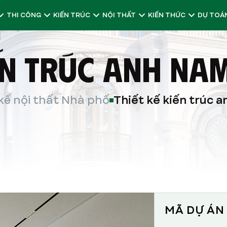
THI CÔNG
KIẾN TRÚC
NỘI THẤT
KIẾN THỨC
DỰ TOÁN
IẾN TRÚC ANH NA
kế nội thất Nhà phố
Thiết kế kiến trúc 
MÃ DỰ ÁN