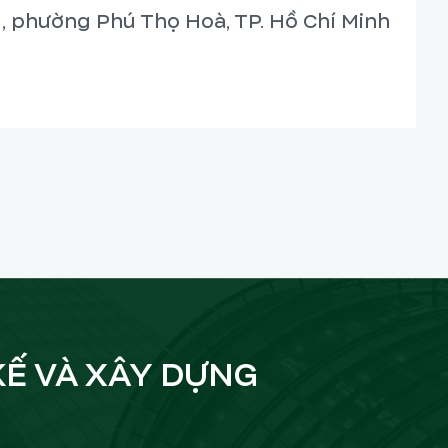
, phường Phú Thọ Hoà, TP. Hồ Chí Minh
KẾ VÀ XÂY DỰNG