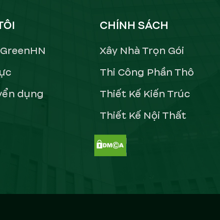
TÔI
CHÍNH SÁCH
ề GreenHN
Xây Nhà Trọn Gói
lực
Thi Công Phần Thô
yển dụng
Thiết Kế Kiến Trúc
Thiết Kế Nội Thất
g, kết hợp với cửa thang máy
c. Vách ngăn lam gỗ đen phân