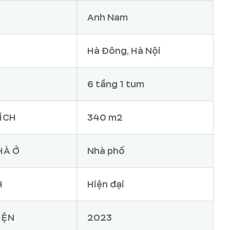
Anh Nam
Hà Đông, Hà Nội
6 tầng 1 tum
ÍCH
340 m2
HÀ Ở
Nhà phố
H
Hiện đại
IỆN
2023