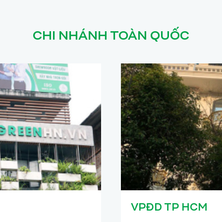
CHI NHÁNH TOÀN QUỐC
VPĐD TP HCM