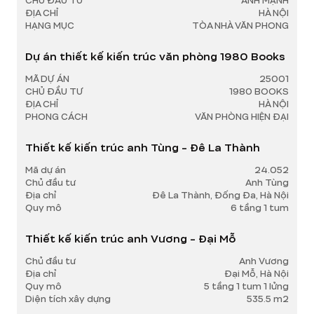
CHỦ ĐẦU TƯ
ANH MẠNH
ĐỊA CHỈ
HÀ NỘI
HẠNG MỤC
TÒA NHÀ VĂN PHONG
Dự án thiết kế kiến trúc văn phòng 1980 Books
MÃ DỰ ÁN
25001
CHỦ ĐẦU TƯ
1980 BOOKS
ĐỊA CHỈ
HÀ NỘI
PHONG CÁCH
VĂN PHÒNG HIỆN ĐẠI
Thiết kế kiến trúc anh Tùng - Đê La Thành
Mã dự án
24.052
Chủ đầu tư
Anh Tùng
Địa chỉ
Đê La Thành, Đống Đa, Hà Nội
Quy mô
6 tầng 1 tum
Thiết kế kiến trúc anh Vương - Đại Mỗ
Chủ đầu tư
Anh Vương
Địa chỉ
Đại Mỗ, Hà Nội
Quy mô
5 tầng 1 tum 1 lửng
Diện tích xây dựng
535.5 m2