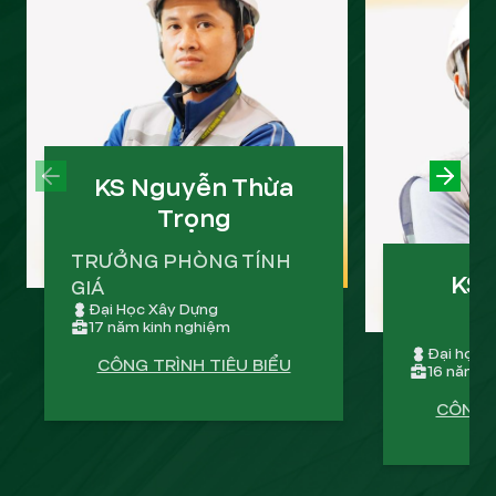
PREVIOUS SLIDE
KS Nguyễn Thừa
NEXT
Trọng
TRƯỞNG PHÒNG TÍNH
KS 
GIÁ
Đại Học Xây Dựng
17 năm kinh nghiệm
Đại học k
CÔNG TRÌNH TIÊU BIỂU
16 năm k
CÔNG T