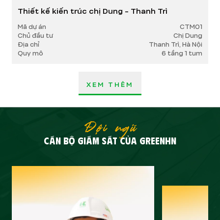
Thiết kế kiến trúc chị Dung - Thanh Trì
Mã dự án
CTM01
Chủ đầu tư
Chị Dung
Địa chỉ
Thanh Trì, Hà Nội
Quy mô
6 tầng 1 tum
XEM THÊM
Đội ngũ
CÁN BỘ GIÁM SÁT CỦA GREENHN