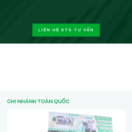
LIÊN HỆ KTS TƯ VẤN
CHI NHÁNH TOÀN QUỐC