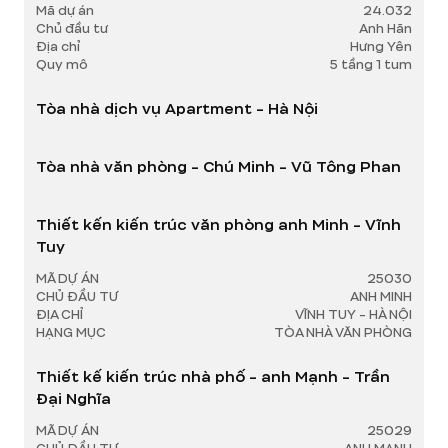
Mã dự án
24.032
Chủ đầu tư
Anh Hãn
Địa chỉ
Hưng Yên
Quy mô
5 tầng 1 tum
Tòa nhà dịch vụ Apartment - Hà Nội
Tòa nhà văn phòng - Chú Minh - Vũ Tông Phan
Thiết kến kiến trúc văn phòng anh Minh - Vĩnh
Tuy
MÃ DỰ ÁN
25030
CHỦ ĐẦU TƯ
ANH MINH
ĐỊA CHỈ
VĨNH TUY - HÀ NỘI
HẠNG MỤC
TÒA NHÀ VĂN PHÒNG
Thiết kế kiến trúc nhà phố - anh Mạnh - Trần
Đại Nghĩa
MÃ DỰ ÁN
25029