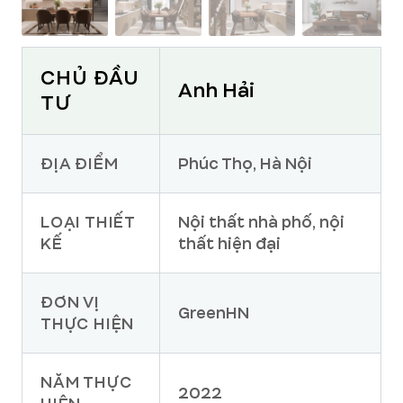
CHỦ ĐẦU
Anh Hải
TƯ
ĐỊA ĐIỂM
Phúc Thọ, Hà Nội
LOẠI THIẾT
Nội thất nhà phố, nội
KẾ
thất hiện đại
ĐƠN VỊ
GreenHN
THỰC HIỆN
NĂM THỰC
2022