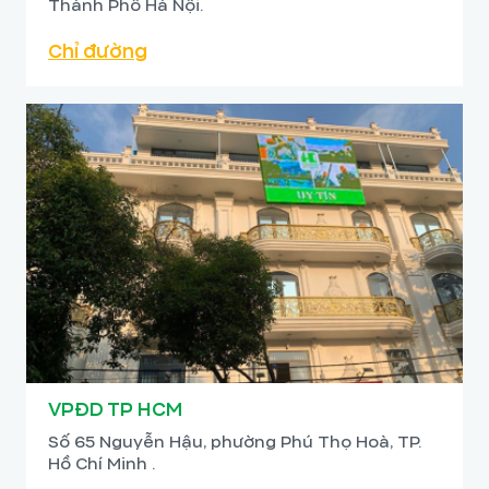
Thành Phố Hà Nội.
hợp với phong cách tối giản hiện đại.
Chỉ đường
VPĐD TP HCM
Bàn ăn bằng gỗ tự nhiên được bố trí ở
Số 65 Nguyễn Hậu, phường Phú Thọ Hoà, TP.
trung tâm căn bếp, tạo sự kết nối liền
Hồ Chí Minh .
mạch giữa khu vực nấu nướng và ăn