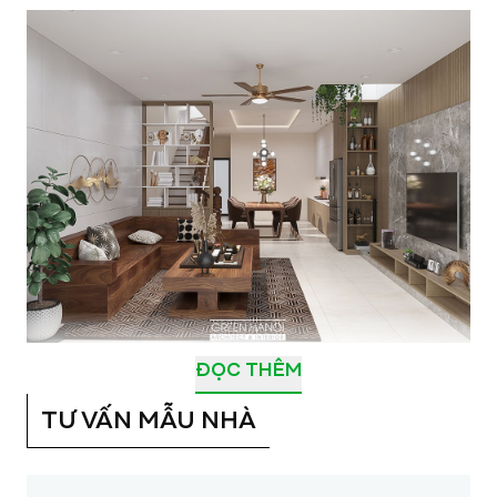
ĐỌC THÊM
Các món nội thất như bàn, ghế và kệ
TƯ VẤN MẪU NHÀ
trong không gian này đều được chế tác
từ gỗ tự nhiên với gam màu trầm ấm,