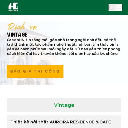
Dịch vụ
VINTAGE
GreenHN tin rằng mỗi góc nhỏ trong ngôi nhà đều có thể
trở thành một tác phẩm nghệ thuật, nơi bạn tìm thấy bình
yên và hạnh phúc sau mỗi ngày dài. Dù bạn yêu thích phong
cách hiện đại hay truyền thống, tối giản hay cầu kỳ, chúng
tôi đều có những phương án thiết kế nội thất phù hợp nhất.
Chúng tôi chú trọng vào sự hài hòa giữa màu sắc, ánh sáng,
trang trí và phong thủy, đảm bảo mang đến không gian
BÁO GIÁ THI CÔNG
sống không chỉ đẹp mắt mà còn mang đậm dấu ấn cá nhân,
là niềm tự hào của bạn và gây ấn tượng mạnh mẽ với bất kỳ
ai ghé thăm.
Vintage
Thiết kế nội thất AURORA RESIDENCE & CAFE