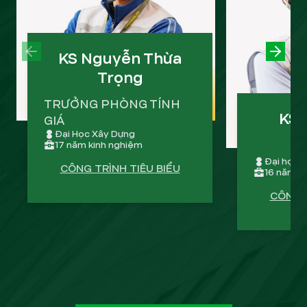
PREVIOUS SLIDE
KS Nguyễn Thừa
NEXT
Trọng
TRƯỞNG PHÒNG TÍNH
KS 
GIÁ
Đại Học Xây Dựng
17 năm kinh nghiệm
Đại học k
CÔNG TRÌNH TIÊU BIỂU
16 năm k
CÔNG T