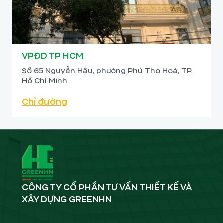
VPĐD TP HCM
Số 65 Nguyễn Hậu, phường Phú Thọ Hoà, TP.
Hồ Chí Minh .
Chỉ đường
CÔNG TY CỔ PHẦN TƯ VẤN THIẾT KẾ VÀ
XÂY DỰNG GREENHN