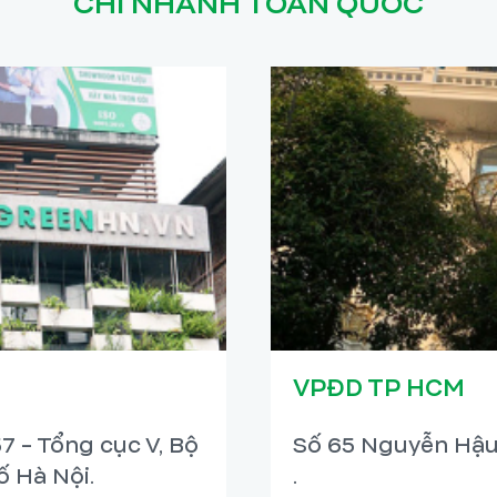
CHI NHÁNH TOÀN QUỐC
VPĐD TP HCM
7 - Tổng cục V, Bộ
Số 65 Nguyễn Hậu
 Hà Nội.
.