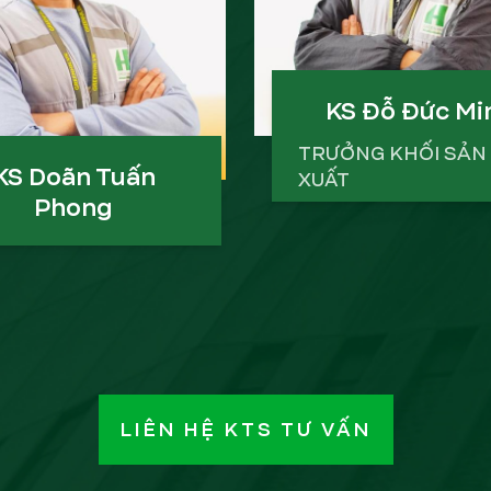
KS Đỗ Đức Mi
TRƯỞNG KHỐI SẢN
KS Doãn Tuấn
XUẤT
Phong
Đại Học Xây Dựng
20 năm kinh nghiệm
học kiến trúc Hà Nội
CÔNG TRÌNH TIÊU B
năm kinh nghiệm
NG TRÌNH TIÊU BIỂU
LIÊN HỆ KTS TƯ VẤN