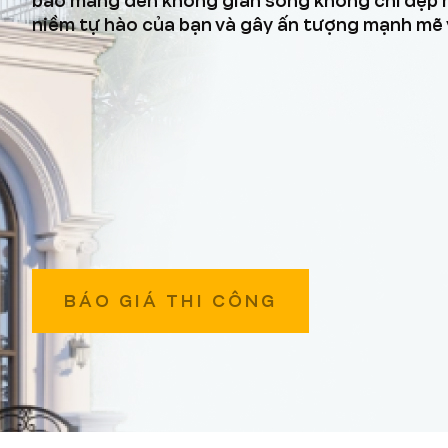
bảo mang đến không gian sống không chỉ đẹp 
niềm tự hào của bạn và gây ấn tượng mạnh mẽ v
BÁO GIÁ THI CÔNG