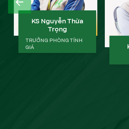
PREVIOUS SLIDE
KS Nguyễn Thừa
Trọng
TRƯỞNG PHÒNG TÍNH
GIÁ
Đại Học Xây Dựng
17 năm kinh nghiệm
Đại 
CÔNG TRÌNH TIÊU BIỂU
16 
CÔ