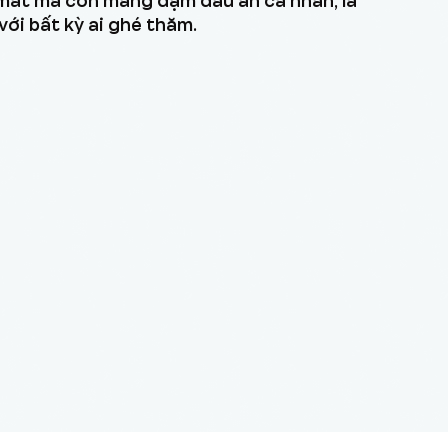
mắt mà còn mang đậm dấu ấn cá nhân, là
ới bất kỳ ai ghé thăm.