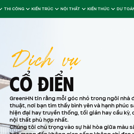
THI CÔNG
KIẾN TRÚC
NỘI THẤT
KIẾN THỨC
DỰ TOÁN
Dịch vụ
CỔ ĐIỂN
GreenHN tin rằng mỗi góc nhỏ trong ngôi nhà 
thuật, nơi bạn tìm thấy bình yên và hạnh phúc 
hiện đại hay truyền thống, tối giản hay cầu kỳ
nội thất phù hợp nhất.
Chúng tôi chú trọng vào sự hài hòa giữa màu sắ