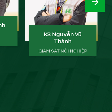
NEXT S
nh
KS Nguyễn Vũ
Thành
GIÁM SÁT NỘI NGHIỆP
Đại Học Xây Dựng
IỂU
26 năm kinh nghiệm
CÔNG TRÌNH TIÊU BIỂU