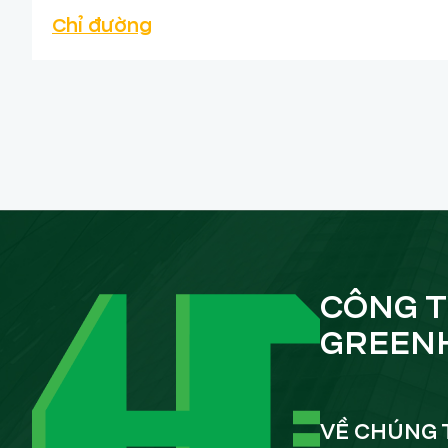
Chỉ đường
CÔNG T
GREEN
VỀ CHÚNG 