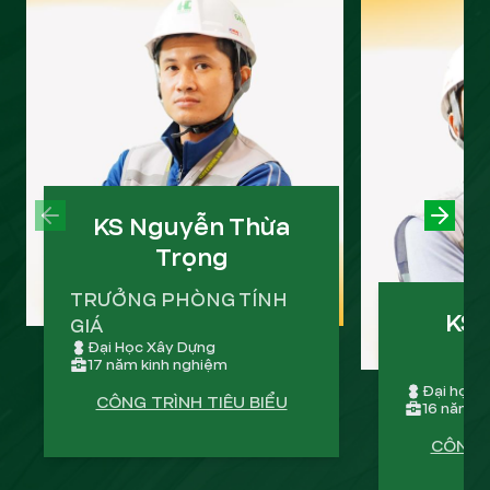
PREVIOUS SLIDE
KS Nguyễn Thừa
NEXT
Trọng
TRƯỞNG PHÒNG TÍNH
KS 
GIÁ
Đại Học Xây Dựng
17 năm kinh nghiệm
Đại học k
CÔNG TRÌNH TIÊU BIỂU
16 năm k
CÔNG T