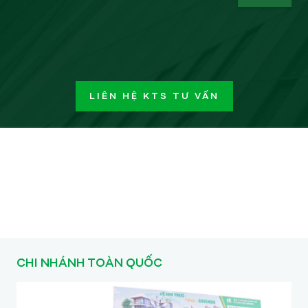
LIÊN HỆ KTS TƯ VẤN
CHI NHÁNH TOÀN QUỐC