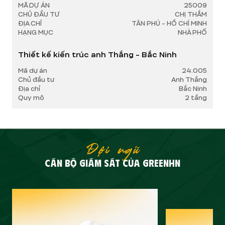
MÃ DỰ ÁN
25009
CHỦ ĐẦU TƯ
CHỊ THẮM
ĐỊA CHỈ
TÂN PHÚ - HỒ CHÍ MINH
HẠNG MỤC
NHÀ PHỐ
Thiết kế kiến trúc anh Thắng - Bắc Ninh
Mã dự án
24.005
Chủ đầu tư
Anh Thắng
Địa chỉ
Bắc Ninh
Quy mô
2 tầng
Đội ngũ
CÁN BỘ GIÁM SÁT CỦA GREENHN