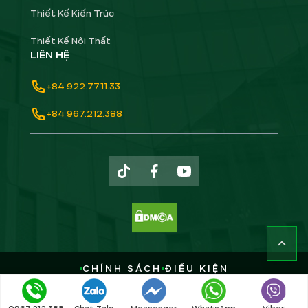
Thiết Kế Kiến Trúc
Thiết Kế Nội Thất
LIÊN HỆ
+84 922.77.11.33
+84 967.212.388
CHÍNH SÁCH
ĐIỀU KIỆN
Copyright ©
2026
GREENHN