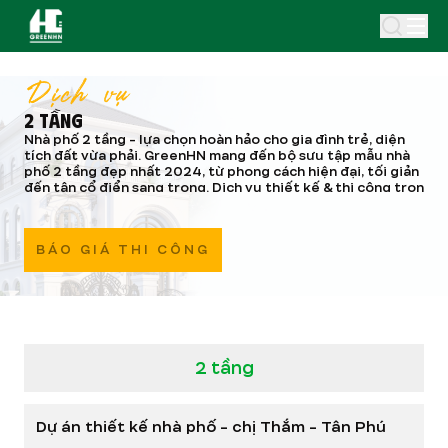
Dịch vụ
2 TẦNG
Nhà phố 2 tầng - lựa chọn hoàn hảo cho gia đình trẻ, diện
tích đất vừa phải. GreenHN mang đến bộ sưu tập mẫu nhà
phố 2 tầng đẹp nhất 2024, từ phong cách hiện đại, tối giản
đến tân cổ điển sang trọng. Dịch vụ thiết kế & thi công trọn
gói, đảm bảo chất lượng, thẩm mỹ và tối ưu chi phí cho gia
đình bạn.
!
BÁO GIÁ THI CÔNG
2 tầng
Dự án thiết kế nhà phố - chị Thắm - Tân Phú