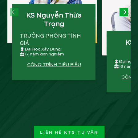
PREVIOUS SLIDE
KS Nguyễn Thừa
NEXT
Trọng
TRƯỞNG PHÒNG TÍNH
KS 
GIÁ
Đại Học Xây Dựng
17 năm kinh nghiệm
Đại học k
CÔNG TRÌNH TIÊU BIỂU
16 năm k
CÔNG T
LIÊN HỆ KTS TƯ VẤN