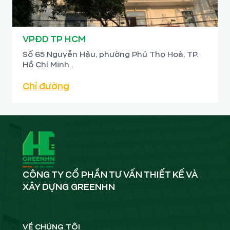
VPĐD TP HCM
Số 65 Nguyễn Hậu, phường Phú Thọ Hoà, TP.
Hồ Chí Minh .
Chỉ đường
CÔNG TY CỔ PHẦN TƯ VẤN THIẾT KẾ VÀ
XÂY DỰNG GREENHN
VỀ CHÚNG TÔI