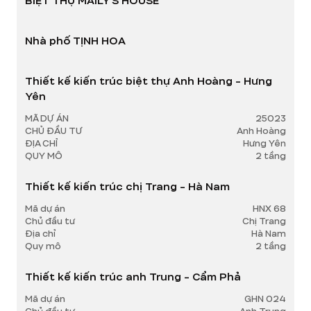
BIỆT THỰ MAILY’S HOUSE
Nhà phố TỊNH HOA
Thiết kế kiến trúc biệt thự Anh Hoàng - Hưng
Yên
MÃ DỰ ÁN
25023
CHỦ ĐẦU TƯ
Anh Hoàng
ĐỊA CHỈ
Hưng Yên
QUY MÔ
2 tầng
Thiết kế kiến trúc chị Trang - Hà Nam
Mã dự án
HNX 68
Chủ đầu tư
Chị Trang
Địa chỉ
Hà Nam
Quy mô
2 tầng
Thiết kế kiến trúc anh Trung - Cẩm Phả
Mã dự án
GHN 024