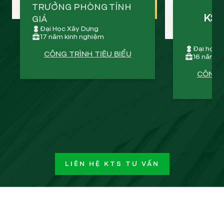
TRƯỞNG PHÒNG TÍNH
KS 
GIÁ
Đại Học Xây Dựng
17 năm kinh nghiệm
Đại học k
CÔNG TRÌNH TIÊU BIỂU
16 năm k
CÔNG T
LIÊN HỆ KTS TƯ VẤN