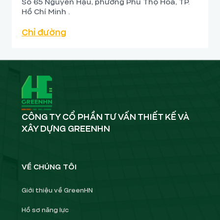
Số 65 Nguyễn Hậu, phường Phú Thọ Hoà, TP.
Hồ Chí Minh .
Chỉ đường
CÔNG TY CỔ PHẦN TƯ VẤN THIẾT KẾ VÀ
XÂY DỰNG GREENHN
VỀ CHÚNG TÔI
Giới thiệu về GreenHN
Hồ sơ năng lực