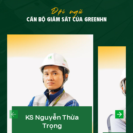
Đội ngũ
CÁN BỘ GIÁM SÁT CỦA GREENHN
PREVIOUS SLIDE
KS Nguyễn Thừa
NEXT
Trọng