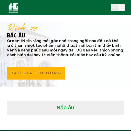
Dịch vụ
BẮC ÂU
GreenHN tin rằng mỗi góc nhỏ trong ngôi nhà đều có thể
trở thành một tác phẩm nghệ thuật, nơi bạn tìm thấy bình
yên và hạnh phúc sau mỗi ngày dài. Dù bạn yêu thích phong
cách hiện đại hay truyền thống, tối giản hay cầu kỳ, chúng
tôi đều có những phương án thiết kế nội thất phù hợp nhất.
Chúng tôi chú trọng vào sự hài hòa giữa màu sắc, ánh sáng,
trang trí và phong thủy, đảm bảo mang đến không gian
BÁO GIÁ THI CÔNG
sống không chỉ đẹp mắt mà còn mang đậm dấu ấn cá nhân,
là niềm tự hào của bạn và gây ấn tượng mạnh mẽ với bất kỳ
ai ghé thăm.
Bắc âu