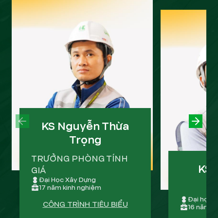
PREVIOUS SLIDE
KS Nguyễn Thừa
NEXT
Trọng
TRƯỞNG PHÒNG TÍNH
KS 
GIÁ
Đại Học Xây Dựng
17 năm kinh nghiệm
Đại học k
CÔNG TRÌNH TIÊU BIỂU
16 năm k