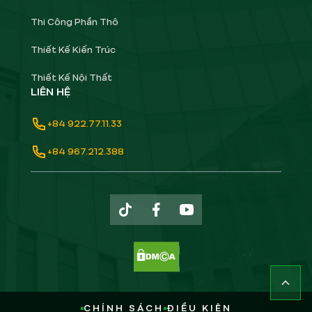
Thi Công Phần Thô
Thiết Kế Kiến Trúc
Thiết Kế Nội Thất
LIÊN HỆ
+84 922.77.11.33
+84 967.212.388
CHÍNH SÁCH
ĐIỀU KIỆN