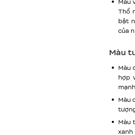
Màu v
Thổ m
bật n
của n
Màu tư
Màu đ
hợp v
mạnh 
Màu c
tượng
Màu t
xanh 