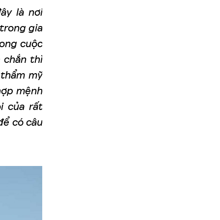
ây là nơi
trong gia
trong cuộc
 chắn thì
h thẩm mỹ
 hợp mệnh
i của rất
để có câu