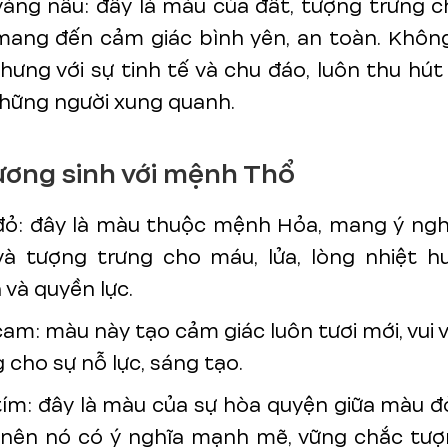
àng nâu: đây là màu của đất, tượng trưng 
ang đến cảm giác bình yên, an toàn. Không
hưng với sự tinh tế và chu đáo, luôn thu hút
hững người xung quanh.
ơng sinh với mệnh Thổ
ỏ: đây là màu thuộc mệnh Hỏa, mang ý ngh
à tượng trưng cho máu, lửa, lòng nhiệt hu
và quyền lực.
am: màu này tạo cảm giác luôn tươi mới, vui vẻ
 cho sự nỗ lực, sáng tạo.
ím: đây là màu của sự hòa quyện giữa màu 
nên nó có ý nghĩa mạnh mẽ, vững chắc tượ