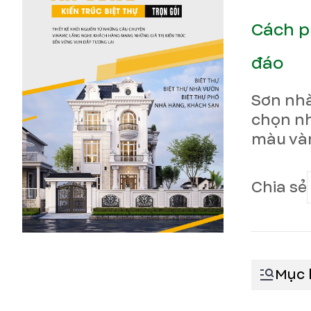
Cách p
đáo
Sơn nhà
chọn nh
màu vàn
Chia sẻ
Mục 