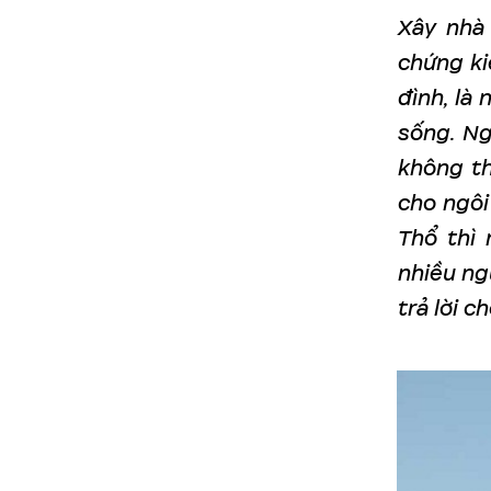
Xây nhà 
chứng ki
đình, là 
sống. Ng
không th
cho ngôi
Thổ thì 
nhiều ng
trả lời c