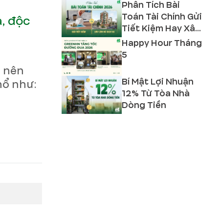
Phân Tích Bài
Toán Tài Chính Gửi
, độc
Tiết Kiệm Hay Xây
Căn Hộ Dịch Vụ
Happy Hour Tháng
2026?
5
ì nên
Bí Mật Lợi Nhuận
hổ như:
12% Từ Tòa Nhà
Dòng Tiền