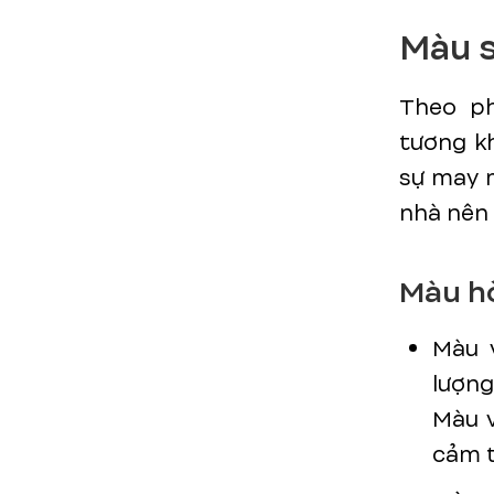
Màu 
Theo ph
tương k
sự may 
nhà nên
Màu h
Màu 
lượng
Màu v
cảm t