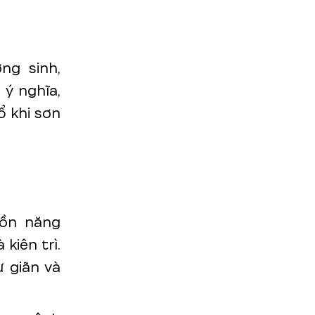
ng sinh,
ý nghĩa,
 khi sơn
uồn năng
kiên trì.
ư giãn và