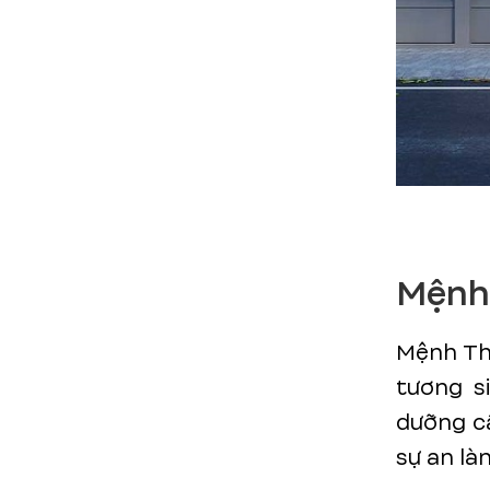
Mệnh 
Mệnh Th
tương s
dưỡng câ
sự an là