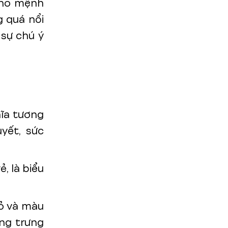
cho mệnh
 quá nổi
 sự chú ý
ĩa tương
yết, sức
, là biểu
đỏ và màu
ng trưng