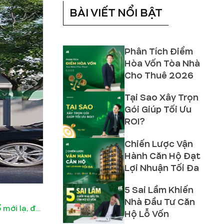
BÀI VIẾT NỔI BẬT
Phân Tích Điểm
Hòa Vốn Tòa Nhà
Cho Thuê 2026
Tại Sao Xây Trọn
Gói Giúp Tối Ưu
ROI?
Chiến Lược Vận
Hành Căn Hộ Đạt
Lợi Nhuận Tối Đa
5 Sai Lầm Khiến
Nhà Đầu Tư Căn
Cách phối màu sơn nhà hợp mệnh Thổ mới lạ, độc đáo
Hộ Lỗ Vốn