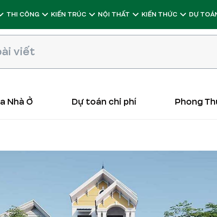
THI CÔNG
KIẾN TRÚC
NỘI THẤT
KIẾN THỨC
DỰ TOÁN
ữa Nhà Ở
Dự toán chi phí
Phong Th