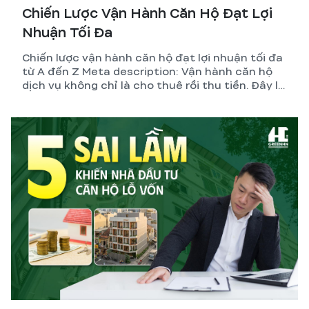
Chiến Lược Vận Hành Căn Hộ Đạt Lợi
Nhuận Tối Đa
Chiến lược vận hành căn hộ đạt lợi nhuận tối đa
từ A đến Z Meta description: Vận hành căn hộ
dịch vụ không chỉ là cho thuê rồi thu tiền. Đây là
hệ thống gồm thiết kế, pháp lý, quản lý và tối ưu
dòng tiền. GreenHN chia sẻ chiến lược thực tế
giúp chủ đầu tư đạt lợi nhuận bền vững.