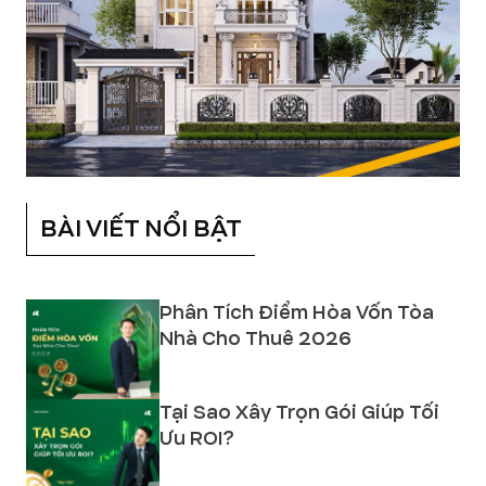
BÀI VIẾT NỔI BẬT
Phân Tích Điểm Hòa Vốn Tòa
Nhà Cho Thuê 2026
Tại Sao Xây Trọn Gói Giúp Tối
Ưu ROI?