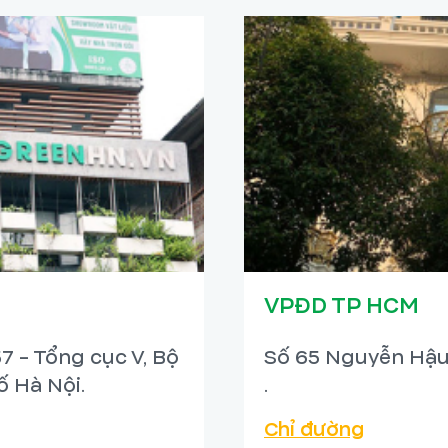
VPĐD TP HCM
7 - Tổng cục V, Bộ
Số 65 Nguyễn Hậu
 Hà Nội.
.
Chỉ đường