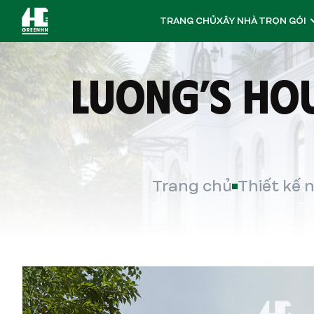
TRANG CHỦ
XÂY NHÀ TRỌN GÓI
LUONG’S HOU
Trang chủ
Thiết kế 