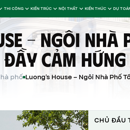
THI CÔNG
KIẾN TRÚC
NỘI THẤT
KIẾN THỨC
DỰ TOÁN
SE – NGÔI NHÀ 
ĐẦY CẢM HỨNG
nhà phố
Luong’s House – Ngôi Nhà Phố T
CHỦ ĐẦU 