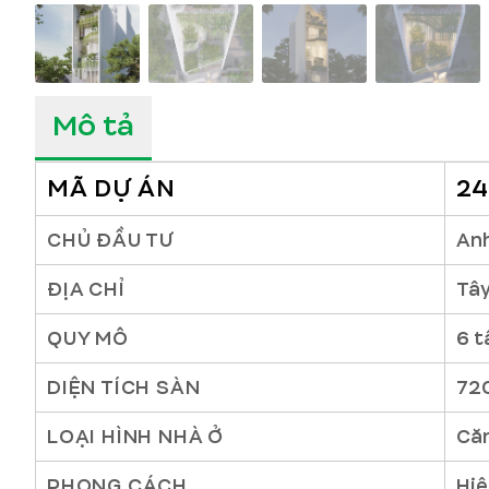
Mô tả
MÃ DỰ ÁN
24
CHỦ ĐẦU TƯ
An
ĐỊA CHỈ
Tây
QUY MÔ
6 
DIỆN TÍCH SÀN
72
LOẠI HÌNH NHÀ Ở
Căn
PHONG CÁCH
Hiệ