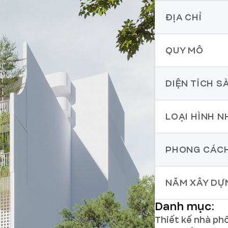
ĐỊA CHỈ
QUY MÔ
DIỆN TÍCH S
LOẠI HÌNH N
PHONG CÁC
NĂM XÂY DỰ
Danh mục:
Thiết kế nhà ph