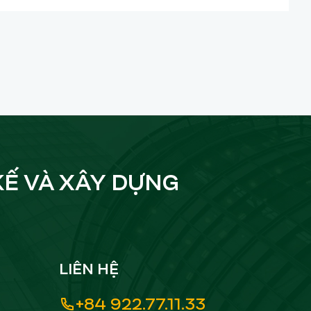
KẾ VÀ XÂY DỰNG
LIÊN HỆ
+84 922.77.11.33