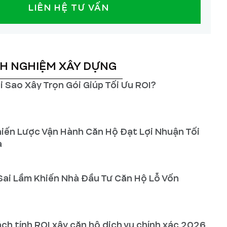
LIÊN HỆ TƯ VẤN
NH NGHIỆM XÂY DỰNG
i Sao Xây Trọn Gói Giúp Tối Ưu ROI?
iến Lược Vận Hành Căn Hộ Đạt Lợi Nhuận Tối
a
Sai Lầm Khiến Nhà Đầu Tư Căn Hộ Lỗ Vốn
ch tính ROI xây căn hộ dịch vụ chính xác 2026