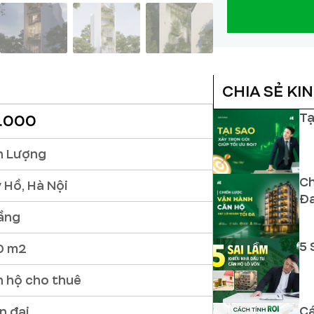
CHIA SẺ KI
Tạ
.000
h Lượng
Ch
 Hồ, Hà Nội
Đ
tầng
5 
0 m2
 hộ cho thuê
Cá
n đại