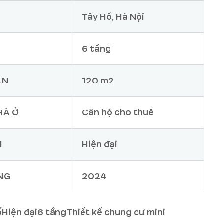
Tây Hồ, Hà Nội
6 tầng
ÀN
120 m2
HÀ Ở
Căn hộ cho thuê
H
Hiện đại
NG
2024
ố
Hiện đại
6 tầng
Thiết kế chung cư mini