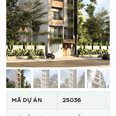
MÃ DỰ ÁN
25036