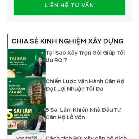
LIÊN HỆ TƯ VẤN
CHIA SẺ KINH NGHIỆM XÂY DỰNG
Tại Sao Xây Trọn Gói Giúp Tối
Ưu ROI?
Chiến Lược Vận Hành Căn Hộ
Đạt Lợi Nhuận Tối Đa
5 Sai Lầm Khiến Nhà Đầu Tư
Căn Hộ Lỗ Vốn
Cách tính ROI xây căn hộ dịch